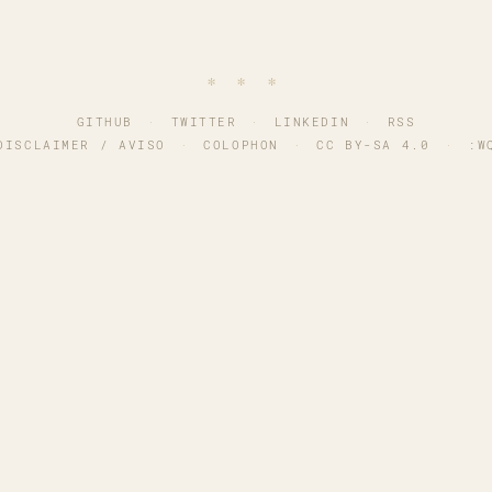
∗ ∗ ∗
GITHUB
·
TWITTER
·
LINKEDIN
·
RSS
DISCLAIMER / AVISO
·
COLOPHON
·
CC BY-SA 4.0
·
:W