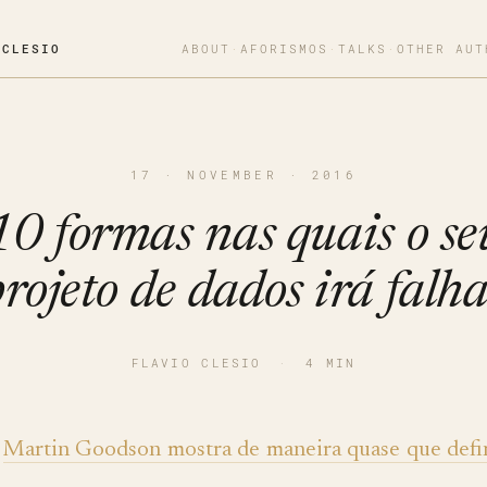
OCLESIO
ABOUT
·
AFORISMOS
·
TALKS
·
OTHER AUT
17 · NOVEMBER · 2016
10 formas nas quais o se
rojeto de dados irá falh
FLAVIO CLESIO
·
4 MIN
Martin Goodson mostra de maneira quase que defin