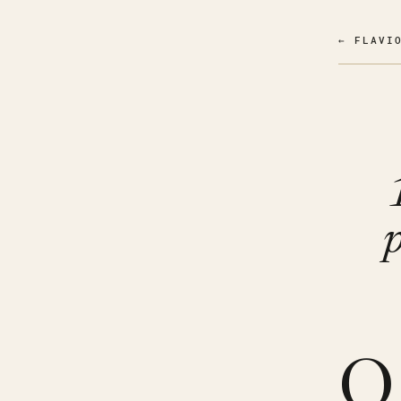
← FLAVI
p
O