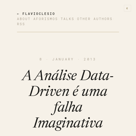
◐
← FLAVIOCLESIO
ABOUT
·
AFORISMOS
·
TALKS
·
OTHER AUTHORS
·
RSS
8 · JANUARY · 2013
A Análise Data-
Driven é uma
falha
Imaginativa