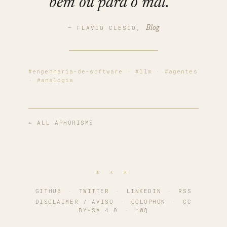
bem ou para o mal.
— FLAVIO CLESIO,
Blog
#engenharia-de-software
·
#llm
·
#agentes
·
#analogia
← ALL APHORISMS
∗ ∗ ∗
GITHUB
·
TWITTER
·
LINKEDIN
·
RSS
DISCLAIMER / AVISO
·
COLOPHON
·
CC
BY-SA 4.0
·
:WQ