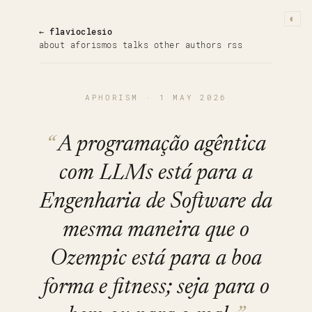
◐
← flavioclesio
about
·
aforismos
·
talks
·
other authors
·
rss
APHORISM · 1 MAY 2026
A programação agêntica
com LLMs está para a
Engenharia de Software da
mesma maneira que o
Ozempic está para a boa
forma e fitness; seja para o