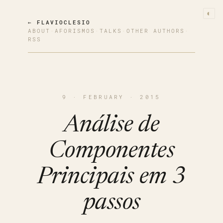
◐
← FLAVIOCLESIO
ABOUT
·
AFORISMOS
·
TALKS
·
OTHER AUTHORS
·
RSS
9 · FEBRUARY · 2015
Análise de
Componentes
Principais em 3
passos