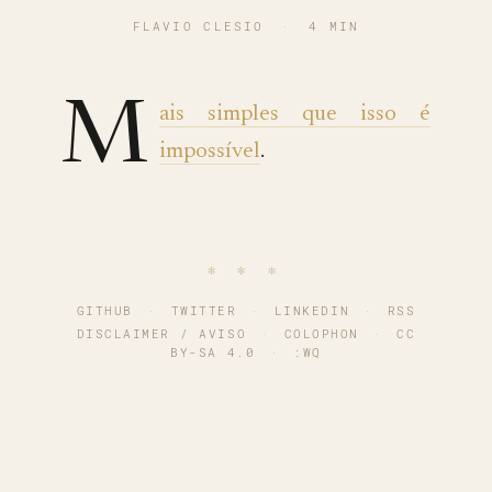
FLAVIO CLESIO
·
4 MIN
M
ais simples que isso é
impossível
.
∗ ∗ ∗
GITHUB
·
TWITTER
·
LINKEDIN
·
RSS
DISCLAIMER / AVISO
·
COLOPHON
·
CC
BY-SA 4.0
·
:WQ