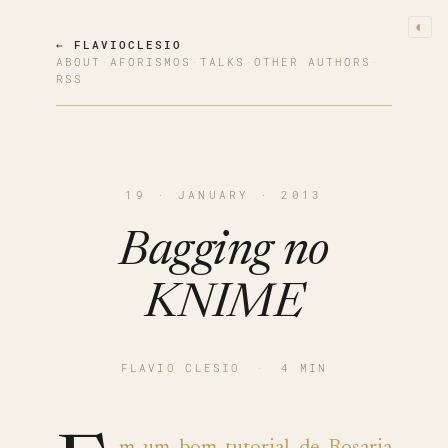
◐
← FLAVIOCLESIO
ABOUT
·
AFORISMOS
·
TALKS
·
OTHER AUTHORS
·
RSS
19 · JANUARY · 2013
Bagging no
KNIME
FLAVIO CLESIO
·
4 MIN