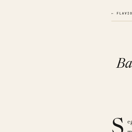
← FLAVI
Ba
S
e