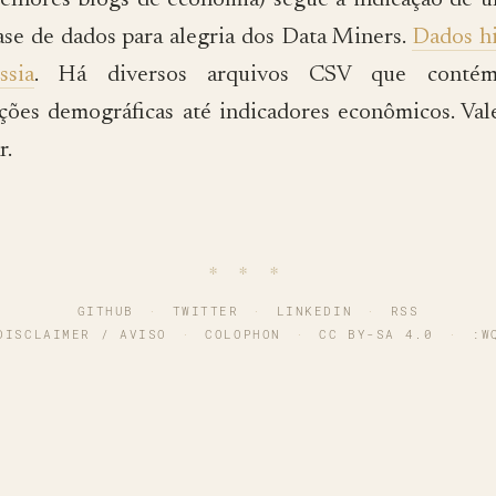
elhores blogs de economia) segue a indicação de 
ase de dados para alegria dos Data Miners.
Dados hi
ssia
. Há diversos arquivos CSV que conté
ções demográficas até indicadores econômicos. Val
r.
∗ ∗ ∗
GITHUB
·
TWITTER
·
LINKEDIN
·
RSS
DISCLAIMER / AVISO
·
COLOPHON
·
CC BY-SA 4.0
·
:W