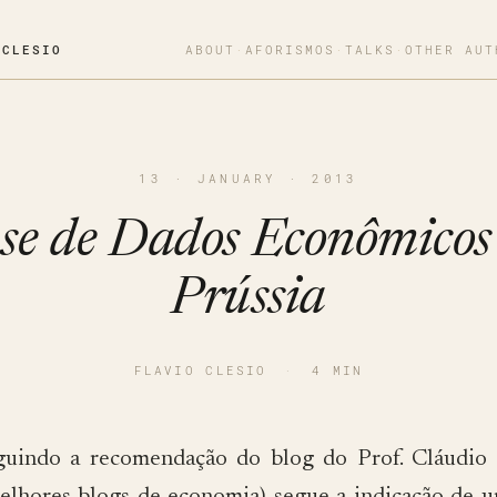
OCLESIO
ABOUT
·
AFORISMOS
·
TALKS
·
OTHER AUT
13 · JANUARY · 2013
se de Dados Econômicos
Prússia
FLAVIO CLESIO
·
4 MIN
guindo a recomendação do blog do Prof. Cláudio