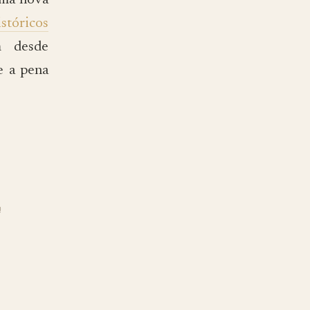
uma nova
stóricos
m desde
e a pena
Q