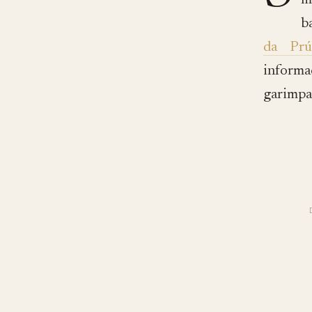
m
b
da Prú
informa
garimpa