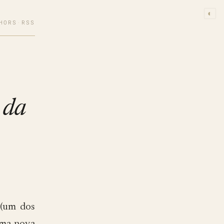
◐
HORS
·
RSS
 da
 (um dos