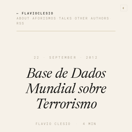
◐
← FLAVIOCLESIO
ABOUT
·
AFORISMOS
·
TALKS
·
OTHER AUTHORS
·
RSS
22 · SEPTEMBER · 2012
Base de Dados
Mundial sobre
Terrorismo
FLAVIO CLESIO
·
4 MIN