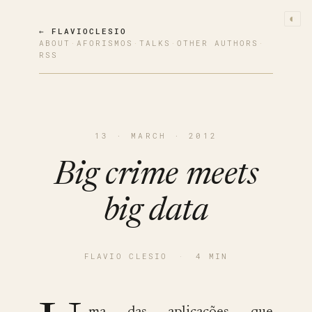
◐
← FLAVIOCLESIO
ABOUT
·
AFORISMOS
·
TALKS
·
OTHER AUTHORS
·
RSS
13 · MARCH · 2012
Big crime meets
big data
FLAVIO CLESIO
·
4 MIN