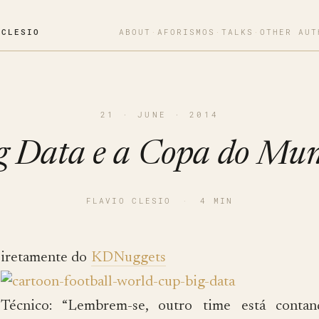
OCLESIO
ABOUT
·
AFORISMOS
·
TALKS
·
OTHER AUT
21 · JUNE · 2014
g Data e a Copa do Mu
FLAVIO CLESIO
·
4 MIN
iretamente do
KDNuggets
Técnico: “Lembrem-se, outro time está conta