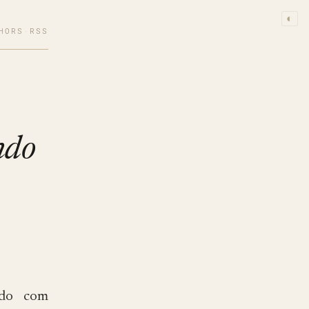
◐
HORS
·
RSS
ndo
ndo com