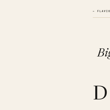
← FLAVI
Bi
D