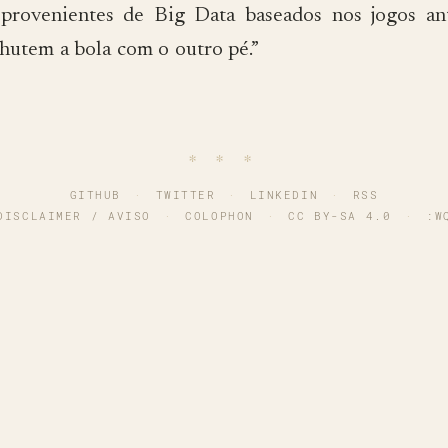
provenientes de Big Data baseados nos jogos ant
chutem a bola com o outro pé.”
∗ ∗ ∗
GITHUB
·
TWITTER
·
LINKEDIN
·
RSS
DISCLAIMER / AVISO
·
COLOPHON
·
CC BY-SA 4.0
·
:W