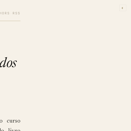
◐
HORS
·
RSS
dos
 o curso