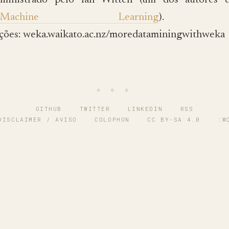
ministrado pelo Ian Witten (um dos autores d
Machine Learning
). M
ções: weka.waikato.ac.nz/moredataminingwithweka
∗ ∗ ∗
GITHUB
·
TWITTER
·
LINKEDIN
·
RSS
DISCLAIMER / AVISO
·
COLOPHON
·
CC BY-SA 4.0
·
:W