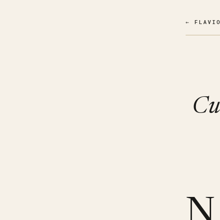
← FLAVI
Cu
N