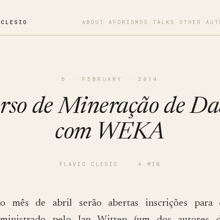
OCLESIO
ABOUT
·
AFORISMOS
·
TALKS
·
OTHER AUT
6 · FEBRUARY · 2014
rso de Mineração de Da
com WEKA
FLAVIO CLESIO
·
4 MIN
o mês de abril serão abertas inscrições para