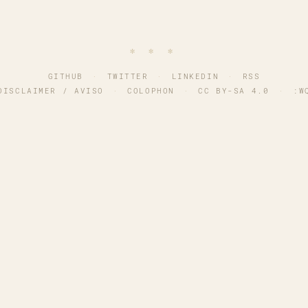
∗ ∗ ∗
GITHUB
·
TWITTER
·
LINKEDIN
·
RSS
DISCLAIMER / AVISO
·
COLOPHON
·
CC BY-SA 4.0
·
:W