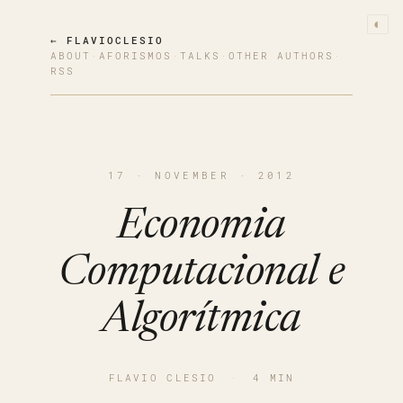
◐
← FLAVIOCLESIO
ABOUT
·
AFORISMOS
·
TALKS
·
OTHER AUTHORS
·
RSS
17 · NOVEMBER · 2012
Economia
Computacional e
Algorítmica
FLAVIO CLESIO
·
4 MIN