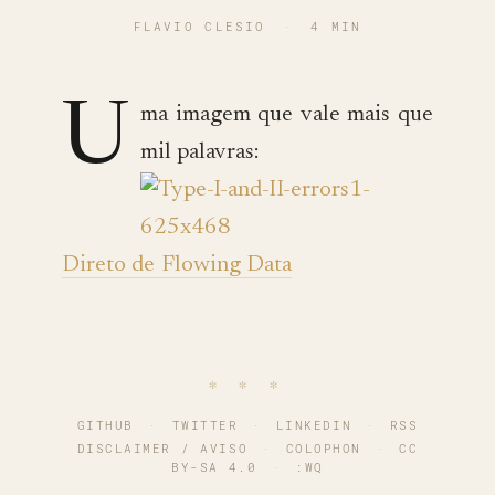
FLAVIO CLESIO
·
4 MIN
U
ma imagem que vale mais que
mil palavras:
Direto de Flowing Data
∗ ∗ ∗
GITHUB
·
TWITTER
·
LINKEDIN
·
RSS
DISCLAIMER / AVISO
·
COLOPHON
·
CC
BY-SA 4.0
·
:WQ