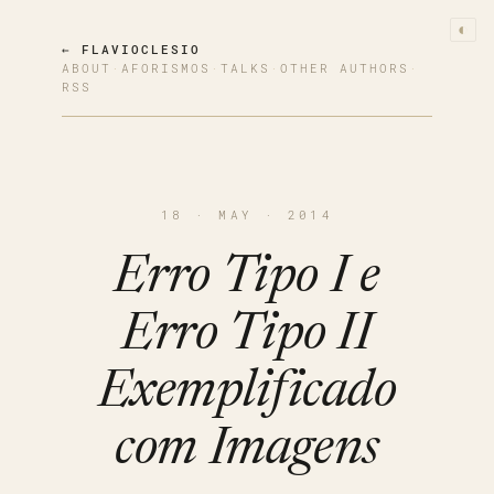
◐
← FLAVIOCLESIO
ABOUT
·
AFORISMOS
·
TALKS
·
OTHER AUTHORS
·
RSS
18 · MAY · 2014
Erro Tipo I e
Erro Tipo II
Exemplificado
com Imagens