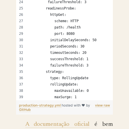
         failureThreshold: 3
        readinessProbe:
          httpGet:
            scheme: HTTP
            path: /health
            port: 8080
          initialDelaySeconds: 50
          periodSeconds: 30
          timeoutSeconds: 20
          successThreshold: 1
          failureThreshold: 3
        strategy:
          type: RollingUpdate
          rollingUpdate:
            maxUnavailable: 0
            maxSurge: 1
production-strategy.yml
hosted with ❤ by
view raw
GitHub
A documentação oficial
é bem