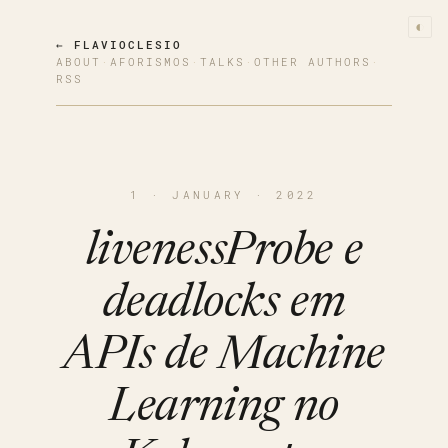
◐
← FLAVIOCLESIO
ABOUT
·
AFORISMOS
·
TALKS
·
OTHER AUTHORS
·
RSS
1 · JANUARY · 2022
livenessProbe e
deadlocks em
APIs de Machine
Learning no