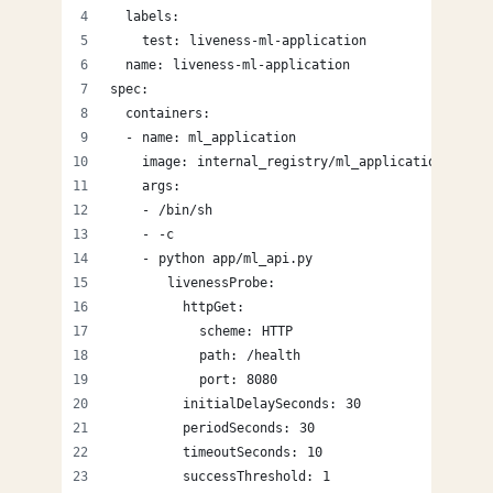
  labels:
    test: liveness-ml-application
  name: liveness-ml-application
spec:
  containers:
  - name: ml_application
    image: internal_registry/ml_application
    args:
    - /bin/sh
    - -c
    - python app/ml_api.py
       livenessProbe:
         httpGet:
           scheme: HTTP
           path: /health
           port: 8080
         initialDelaySeconds: 30
         periodSeconds: 30
         timeoutSeconds: 10
         successThreshold: 1