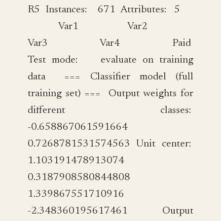
R5 Instances: 671 Attributes: 5
Var1 Var2
Var3 Var4 Paid
Test mode: evaluate on training
data === Classifier model (full
training set) === Output weights for
different classes:
-0.658867061591664
0.7268781531574563 Unit center:
1.103191478913074
0.3187908580844808
1.339867551710916
-2.348360195617461 Output