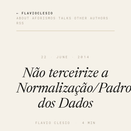
← FLAVIOCLESIO
ABOUT
·
AFORISMOS
·
TALKS
·
OTHER AUTHORS
·
RSS
22 · JUNE · 2014
Não terceirize a
Normalização/Padro
dos Dados
FLAVIO CLESIO
·
4 MIN