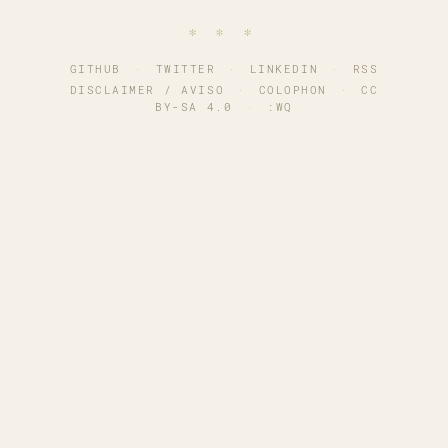
∗ ∗ ∗
GITHUB
·
TWITTER
·
LINKEDIN
·
RSS
DISCLAIMER / AVISO
·
COLOPHON
·
CC
BY-SA 4.0
·
:WQ