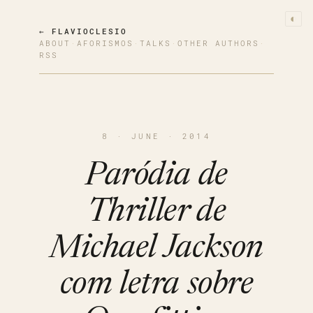
◐
← FLAVIOCLESIO
ABOUT
·
AFORISMOS
·
TALKS
·
OTHER AUTHORS
·
RSS
8 · JUNE · 2014
Paródia de
Thriller de
Michael Jackson
com letra sobre