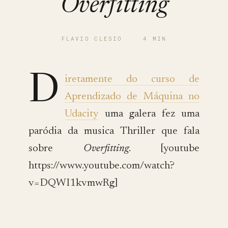
Overfitting
FLAVIO CLESIO
·
4 MIN
D
iretamente do curso de
Aprendizado de Máquina no
Udacity
uma galera fez uma
paródia da musica Thriller que fala
sobre
Overfitting
. [youtube
https://www.youtube.com/watch?
v=DQWI1kvmwRg]