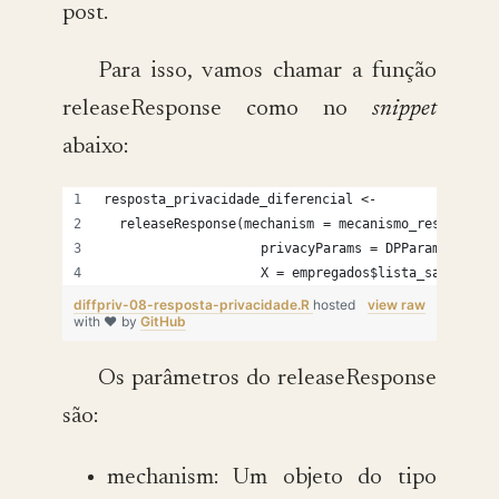
post.
Para isso, vamos chamar a função
releaseResponse como no
snippet
abaixo:
resposta_privacidade_diferencial <- 
  releaseResponse(mechanism = mecanismo_resposta_p
                   privacyParams = DPParamsEps(ep
                   X = empregados$lista_salarios)
diffpriv-08-resposta-privacidade.R
hosted
view raw
with ❤ by
GitHub
Os parâmetros do releaseResponse
são:
mechanism: Um objeto do tipo