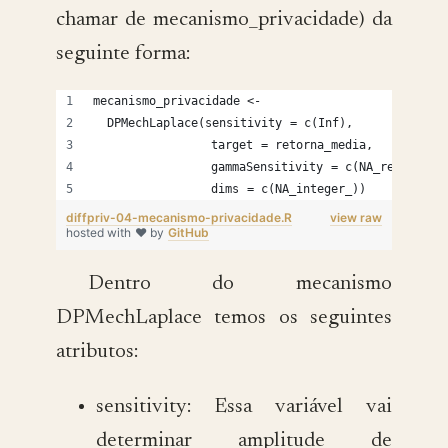
chamar de mecanismo_privacidade) da
seguinte forma:
mecanismo_privacidade <- 
  DPMechLaplace(sensitivity = c(Inf),
                target = retorna_media,
                gammaSensitivity = c(NA_real_),
                dims = c(NA_integer_))
diffpriv-04-mecanismo-privacidade.R
view raw
hosted with ❤ by
GitHub
Dentro do mecanismo
DPMechLaplace temos os seguintes
atributos:
sensitivity: Essa variável vai
determinar amplitude de