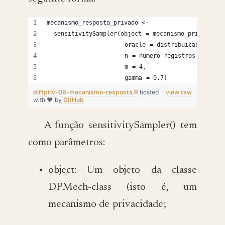
mecanismo_resposta_privado <- 
  sensitivitySampler(object = mecanismo_privacidad
                     oracle = distribuicao,
                     n = numero_registros_base,
                     m = 4,
                     gamma = 0.7)
diffpriv-06-mecanismo-resposta.R
hosted
view raw
with ❤ by
GitHub
A função sensitivitySampler() tem
como parâmetros:
object: Um objeto da classe
DPMech-class (isto é, um
mecanismo de privacidade;