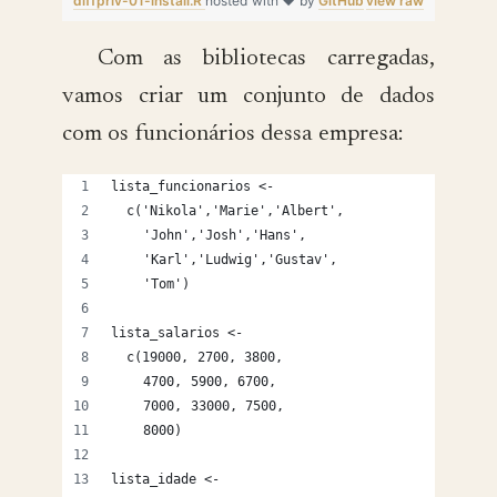
diffpriv-01-install.R
hosted with ❤ by
GitHub
view raw
Com as bibliotecas carregadas,
vamos criar um conjunto de dados
com os funcionários dessa empresa:
lista_funcionarios <-
  c('Nikola','Marie','Albert',
    'John','Josh','Hans',
    'Karl','Ludwig','Gustav',
    'Tom')
lista_salarios <-
  c(19000, 2700, 3800,
    4700, 5900, 6700,
    7000, 33000, 7500,
    8000)
lista_idade <-