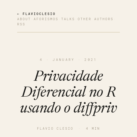
← FLAVIOCLESIO
ABOUT
·
AFORISMOS
·
TALKS
·
OTHER AUTHORS
·
RSS
4 · JANUARY · 2021
Privacidade
Diferencial no R
usando o diffpriv
FLAVIO CLESIO
·
4 MIN