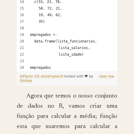
  c(33, 23, 78,
    58, 72, 21,
    19, 49, 62,
    35)
empregados <- 
  data.frame(lista_funcionarios,
             lista_salarios,
             lista_idade)
empregados
diffpriv-02-dataframe.R
hosted with ❤ by
view raw
GitHub
Agora que temos o nosso conjunto
de dados no R, vamos criar uma
função para calcular a média; função
esta que usaremos para calcular a