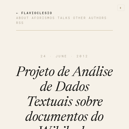
◐
← FLAVIOCLESIO
ABOUT
·
AFORISMOS
·
TALKS
·
OTHER AUTHORS
·
RSS
24 · JUNE · 2012
Projeto de Análise
de Dados
Textuais sobre
documentos do