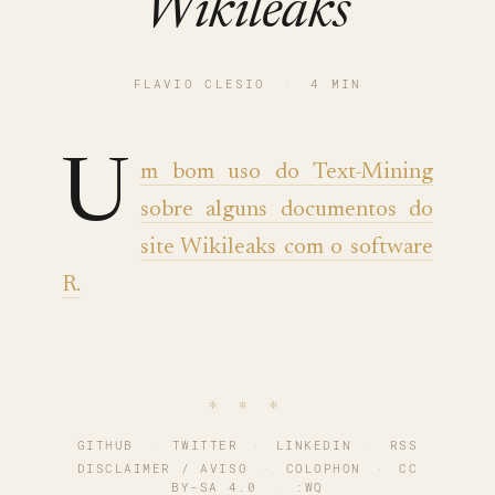
Wikileaks
FLAVIO CLESIO
·
4 MIN
U
m bom uso do Text-Mining
sobre alguns documentos do
site Wikileaks com o software
R.
∗ ∗ ∗
GITHUB
·
TWITTER
·
LINKEDIN
·
RSS
DISCLAIMER / AVISO
·
COLOPHON
·
CC
BY-SA 4.0
·
:WQ