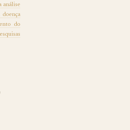
 análise
a doença
mento do
esquisas
Q