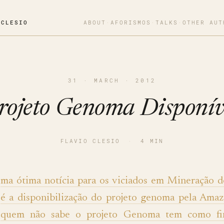
OCLESIO
ABOUT
·
AFORISMOS
·
TALKS
·
OTHER AUT
31 · MARCH · 2012
rojeto Genoma Disponív
FLAVIO CLESIO
·
4 MIN
ma ótima notícia para os viciados em Mineração 
é a disponibilização do projeto genoma pela Amaz
quem não sabe o projeto Genoma tem como fin