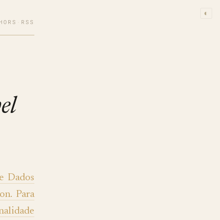
◐
HORS
·
RSS
el
de Dados
on. Para
alidade