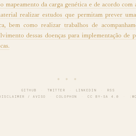
r o mapeamento da carga genética e de acordo com a
aterial realizar estudos que permitam prever um
ica, bem como realizar trabalhos de acompanha
lvimento dessas doenças para implementação de p
cas.
∗ ∗ ∗
GITHUB
·
TWITTER
·
LINKEDIN
·
RSS
DISCLAIMER / AVISO
·
COLOPHON
·
CC BY-SA 4.0
·
:W