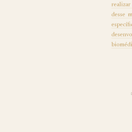
realiza
desse m
específ
desenvo
biomédi