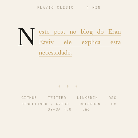
FLAVIO CLESIO
·
4 MIN
N
este post no blog do Eran
Raviv ele explica esta
necessidade.
∗ ∗ ∗
GITHUB
·
TWITTER
·
LINKEDIN
·
RSS
DISCLAIMER / AVISO
·
COLOPHON
·
CC
BY-SA 4.0
·
:WQ