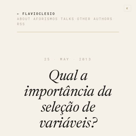
◐
← FLAVIOCLESIO
ABOUT
·
AFORISMOS
·
TALKS
·
OTHER AUTHORS
·
RSS
25 · MAY · 2013
Qual a
importância da
seleção de
variáveis?