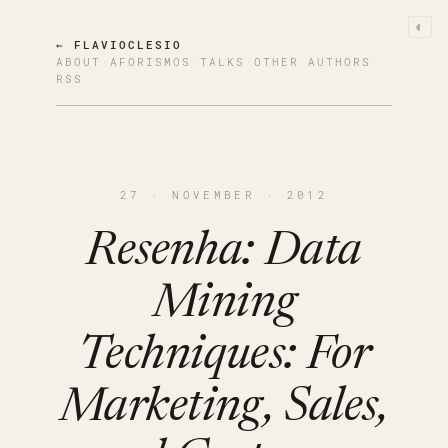
◐
← FLAVIOCLESIO
ABOUT
·
AFORISMOS
·
TALKS
·
OTHER AUTHORS
·
RSS
27 · NOVEMBER · 2012
Resenha: Data
Mining
Techniques: For
Marketing, Sales,