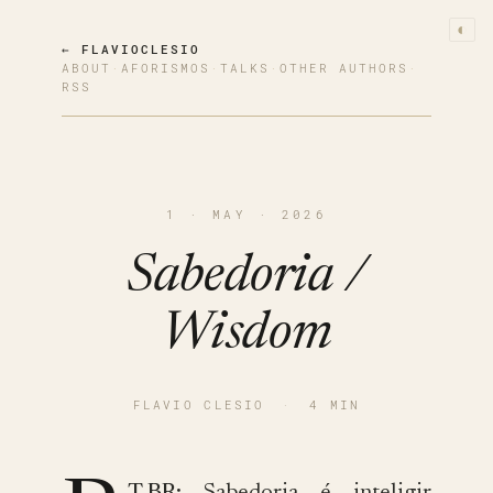
◐
← FLAVIOCLESIO
ABOUT
·
AFORISMOS
·
TALKS
·
OTHER AUTHORS
·
RSS
1 · MAY · 2026
Sabedoria /
Wisdom
FLAVIO CLESIO
·
4 MIN