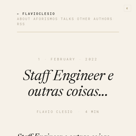
◐
← FLAVIOCLESIO
ABOUT
·
AFORISMOS
·
TALKS
·
OTHER AUTHORS
·
RSS
1 · FEBRUARY · 2022
Staff Engineer e
outras coisas...
FLAVIO CLESIO
·
4 MIN