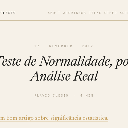
OCLESIO
ABOUT
·
AFORISMOS
·
TALKS
·
OTHER AUT
17 · NOVEMBER · 2012
este de Normalidade, p
Análise Real
FLAVIO CLESIO
·
4 MIN
m bom artigo sobre significância estatística.