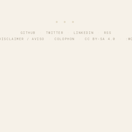
∗ ∗ ∗
GITHUB
·
TWITTER
·
LINKEDIN
·
RSS
DISCLAIMER / AVISO
·
COLOPHON
·
CC BY-SA 4.0
·
:W